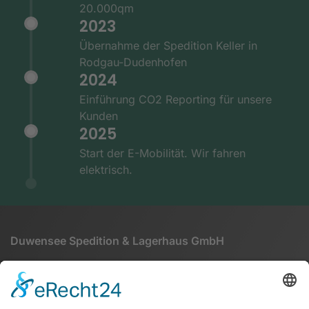
20.000qm
2023
Übernahme der Spedition Keller in
Rodgau-Dudenhofen
2024
Einführung CO2 Reporting für unsere
Kunden
2025
Start der E-Mobilität. Wir fahren
elektrisch.
Duwensee Spedition & Lagerhaus GmbH
Martinseestraße 1
63150 Heusenstamm