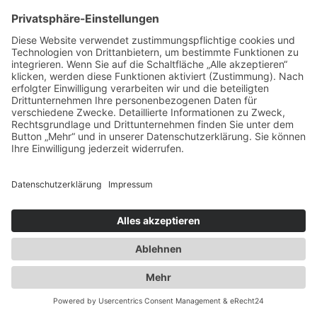
+49 (0) 6104 64860 - 00
info@duwensee-gmbh.de
Spezialisten für:
Fernverkehr Transport Europa
Nahverkehr Transport Rhein-Main
UK-Transporte
Lagerlogistik
Weiteres:
Impressum
Datenschutzerklärung