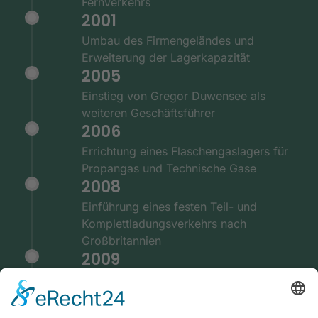
Fernverkehrs
2001
Umbau des Firmengeländes und
Erweiterung der Lagerkapazität
2005
Einstieg von Gregor Duwensee als
weiteren Geschäftsführer
2006
Errichtung eines Flaschengaslagers für
Propangas und Technische Gase
2008
Einführung eines festen Teil- und
Komplettladungsverkehrs nach
Großbritannien
2009
Ausstattung der Fernverkehrsflotte mit
GPS und Telematiksystemen
2010