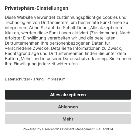
Ausbau der Kapazität des
Flaschengaslagers für Propangas und
Technische Gase
2014
Umzug innerhalb Heusenstamms in
unsere neuen Räumlichkeiten an der
Martinseestraße 1
2015
50 Jahre Erfolgsgeschichte. Die Spedition
Duwensee feiert Geburtstag
2016
Ausbau des Speditionshofes um 4000 qm
2017
Erweiterung der Lagerfläche auf knapp
18000 qm
2018
Implementierung eines