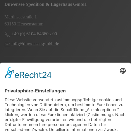
Duwensee Spedition & Lagerhaus GmbH
Martinseestraße 1
63150 Heusenstamm
+49 (0) 6104 64860 - 00
info@duwensee-gmbh.de
Spezialisten für:
Fernverkehr Transport Europa
Nahverkehr Transport Rhein-Main
UK-Transporte
Lagerlogistik