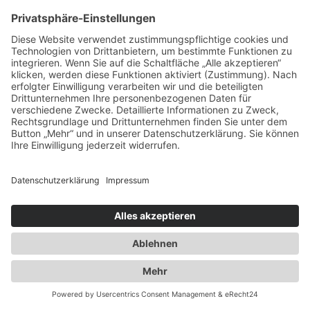
Ausbau der Kapazität des
Flaschengaslagers für Propangas und
Technische Gase
2014
Umzug innerhalb Heusenstamms in
unsere neuen Räumlichkeiten an der
Martinseestraße 1
2015
50 Jahre Erfolgsgeschichte. Die Spedition
Duwensee feiert Geburtstag
2016
Ausbau des Speditionshofes um 4000 qm
2017
Erweiterung der Lagerfläche auf knapp
18000 qm
2018
Implementierung eines