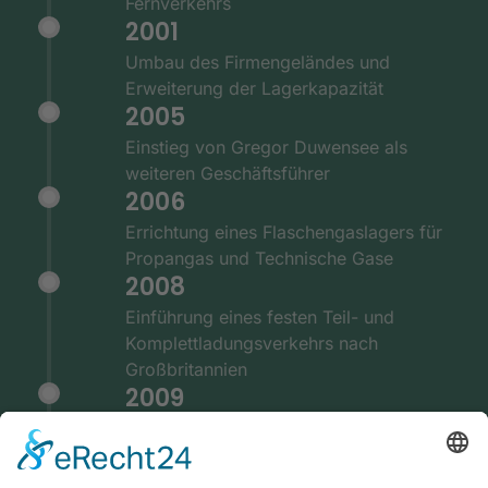
Fernverkehrs
2001
Umbau des Firmengeländes und
Erweiterung der Lagerkapazität
2005
Einstieg von Gregor Duwensee als
weiteren Geschäftsführer
2006
Errichtung eines Flaschengaslagers für
Propangas und Technische Gase
2008
Einführung eines festen Teil- und
Komplettladungsverkehrs nach
Großbritannien
2009
Ausstattung der Fernverkehrsflotte mit
GPS und Telematiksystemen
2010