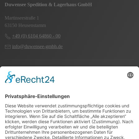
Duwensee Spedition & Lagerhaus GmbH
Martinseestraße 1
63150 Heusenstamm
+49 (0) 6104 64860 - 00
info@duwensee-gmbh.de
Spezialisten für:
Fernverkehr Transport Europa
Nahverkehr Transport Rhein-Main
UK-Transporte
Lagerlogistik