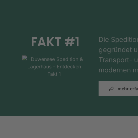
FAKT #1
Die Spediti
gegründet un
Transport- u
modernen mi
mehr erf