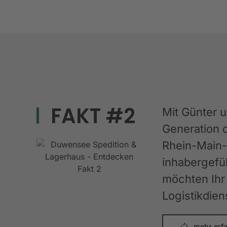
FAKT #2
Mit Günter 
Generation 
Rhein-Main-G
inhabergefüh
möchten Ihr 
Logistikdien
mehr erf