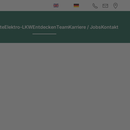
te
Elektro-LKW
Entdecken
Team
Karriere / Jobs
Kontakt