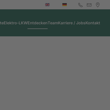
te
Elektro-LKW
Entdecken
Team
Karriere / Jobs
Kontakt