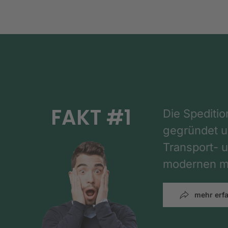
FAKT #1
Die Spediti
gegründet un
Transport- u
modernen mi
mehr erf