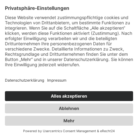
Ausbau der Kapazität des
Flaschengaslagers für Propangas und
Technische Gase
2014
Umzug innerhalb Heusenstamms in
unsere neuen Räumlichkeiten an der
Martinseestraße 1
2015
50 Jahre Erfolgsgeschichte. Die Spedition
Duwensee feiert Geburtstag
2016
Ausbau des Speditionshofes um 4000 qm
2017
Erweiterung der Lagerfläche auf knapp
18000 qm
2018
Implementierung eines
Workflowmanagement Systems