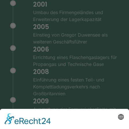
2001
Umbau des Firmengeländes und
Erweiterung der Lagerkapazität
2005
Einstieg von Gregor Duwensee als
weiteren Geschäftsführer
2006
Errichtung eines Flaschengaslagers für
Propangas und Technische Gase
2008
Einführung eines festen Teil- und
Komplettladungsverkehrs nach
Großbritannien
2009
Ausstattung der Fernverkehrsflotte mit
GPS und Telematiksystemen
2010