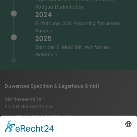
Rodgau-Dudenhofen
2024
Einführung CO2 Reporting für unsere
Kunden
2025
Start der E-Mobilität. Wir fahren
elektrisch.
Duwensee Spedition & Lagerhaus GmbH
Martinseestraße 1
63150 Heusenstamm
+49 (0) 6104 64860 - 00
info@duwensee-gmbh.de