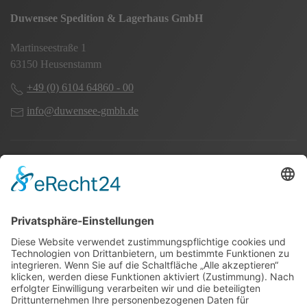
Duwensee Spedition & Lagerhaus GmbH
Martinseestraße 1
63150 Heusenstamm
+49 (0) 6104 64860 - 00
info@duwensee-gmbh.de
Spezialisten für:
Fernverkehr Transport Europa
Nahverkehr Transport Rhein-Main
UK-Transporte
Lagerlogistik