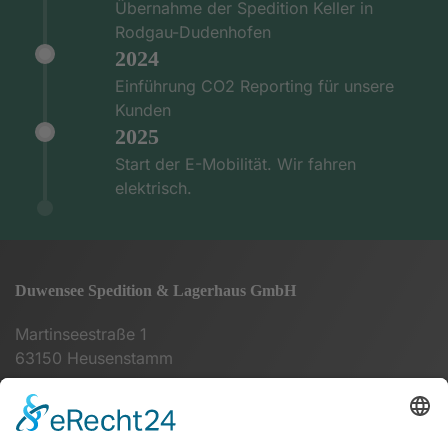
Übernahme der Spedition Keller in
Rodgau-Dudenhofen
2024
Einführung CO2 Reporting für unsere
Kunden
2025
Start der E-Mobilität. Wir fahren
elektrisch.
Duwensee Spedition & Lagerhaus GmbH
Martinseestraße 1
63150 Heusenstamm
+49 (0) 6104 64860 - 00
info@duwensee-gmbh.de