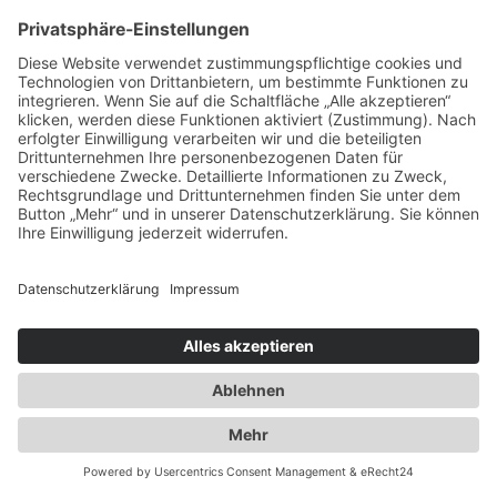
info@duwensee-gmbh.de
Spezialisten für:
Fernverkehr Transport Europa
Nahverkehr Transport Rhein-Main
UK-Transporte
Lagerlogistik
Weiteres:
Impressum
Datenschutzerklärung
Duwensee auf Facebook