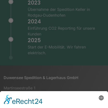
2023
Übernahme der Spedition Keller in
Rodgau-Dudenhofen
2024
Einführung CO2 Reporting für unsere
Kunden
2025
Start der E-Mobilität. Wir fahren
elektrisch.
Duwensee Spedition & Lagerhaus GmbH
Martinseestraße 1
63150 Heusenstamm
+49 (0) 6104 64860 - 00