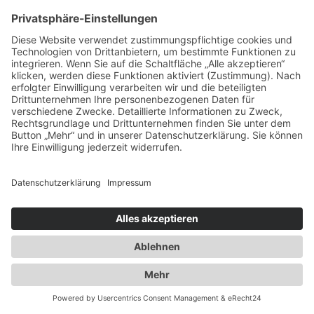
Erweiterung der Lagerfläche auf knapp
18000 qm
2018
Implementierung eines
Workflowmanagement Systems
2019
Umrüstung der kompletten Lager &
Bürofläche auf LED Beleuchtung
2020
Corona – Wir sind Ihr verlässlicher Partner
auch in dieser Zeit
2021
Brexit vollzogen – Wir bieten das Zoll
Komplettpaket
2022
Erweiterung der Lagerkapazität auf
20.000qm