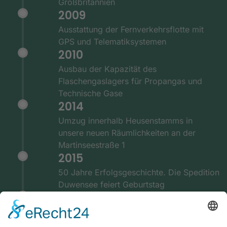
Großbritannien
2009
Ausstattung der Fernverkehrsflotte mit
GPS und Telematiksystemen
2010
Ausbau der Kapazität des
Flaschengaslagers für Propangas und
Technische Gase
2014
Umzug innerhalb Heusenstamms in
unsere neuen Räumlichkeiten an der
Martinseestraße 1
2015
50 Jahre Erfolgsgeschichte. Die Spedition
Duwensee feiert Geburtstag
2016
Ausbau des Speditionshofes um 4000 qm
2017