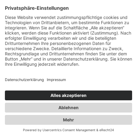
Ausbau der Kapazität des
Flaschengaslagers für Propangas und
Technische Gase
2014
Umzug innerhalb Heusenstamms in
unsere neuen Räumlichkeiten an der
Martinseestraße 1
2015
50 Jahre Erfolgsgeschichte. Die Spedition
Duwensee feiert Geburtstag
2016
Ausbau des Speditionshofes um 4000 qm
2017
Erweiterung der Lagerfläche auf knapp
18000 qm
2018
Implementierung eines
Workflowmanagement Systems