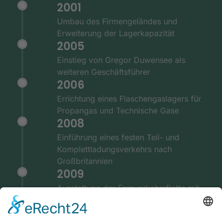
2001
Umbau des Firmengeländes und
Erweiterung der Lagerkapazität
2005
Einstieg von Gregor Duwensee als
weiteren Geschäftsführer
2006
Errichtung eines Flaschengaslagers für
Propangas und Technische Gase
2008
Einführung eines festen Teil- und
Komplettladungsverkehrs nach
Großbritannien
2009
Ausstattung der Fernverkehrsflotte mit
GPS und Telematiksystemen
2010