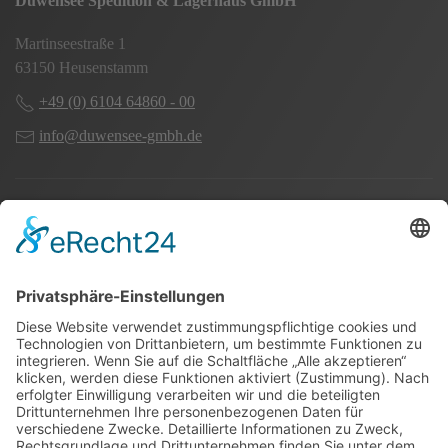
Duwensee Spedition & Lagerhaus GmbH
Martinseestraße 1
63150 Heusenstamm
+49 (0) 6104 64860 - 00
info@duwensee-gmbh.de
Spezialisten für:
Fernverkehr Transport Europa
Nahverkehr Transport Rhein-Main
UK-Transporte
Lagerlogistik
Weiteres: