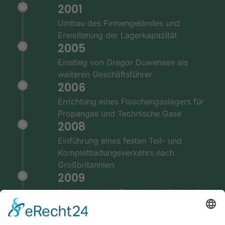
2001
Umbau des Firmengeländes und
Erweiterung der Lagerkapazität
2005
Einstieg von Gregor Duwensee als
weiteren Geschäftsführer
2006
Errichtung eines Flaschengaslagers für
Propangas und Technische Gase
2008
Einführung eines festen Teil- und
Komplettladungsverkehrs nach
Großbritannien
2009
Ausstattung der Fernverkehrsflotte mit
GPS und Telematiksystemen
2010