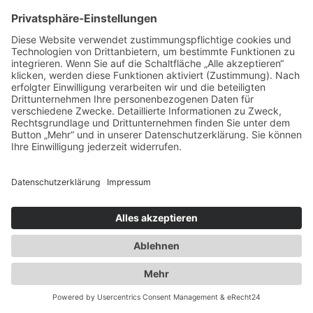
Ausbau der Kapazität des
Flaschengaslagers für Propangas und
Technische Gase
2014
Umzug innerhalb Heusenstamms in
unsere neuen Räumlichkeiten an der
Martinseestraße 1
2015
50 Jahre Erfolgsgeschichte. Die Spedition
Duwensee feiert Geburtstag
2016
Ausbau des Speditionshofes um 4000 qm
2017
Erweiterung der Lagerfläche auf knapp
18000 qm
2018
Implementierung eines