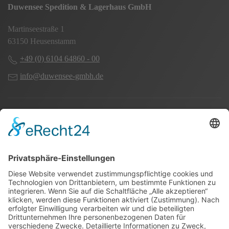
Duwensee Spedition & Lagerhaus GmbH
Martinseestraße 1
63150 Heusenstamm
+49 (0) 6104 64860 - 00
info@duwensee-gmbh.de
Spezialisten für:
Fernverkehr Transport Europa
Nahverkehr Transport Rhein-Main
UK-Transporte
Lagerlogistik