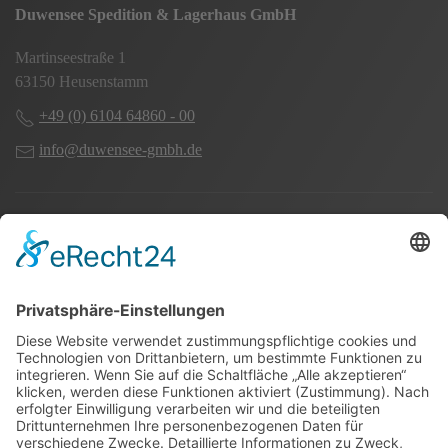
Duwensee Spedition & Lagerhaus GmbH
Martinseestraße 1
63150 Heusenstamm
+49 (0) 6104 64860 - 00
info@duwensee-gmbh.de
Spezialisten für:
Fernverkehr Transport Europa
Nahverkehr Transport Rhein-Main
UK-Transporte
Lagerlogistik