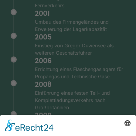
Fernverkehrs
2001
Umbau des Firmengeländes und
Erweiterung der Lagerkapazität
2005
Einstieg von Gregor Duwensee als
weiteren Geschäftsführer
2006
Errichtung eines Flaschengaslagers für
Propangas und Technische Gase
2008
Einführung eines festen Teil- und
Komplettladungsverkehrs nach
Großbritannien
2009
Ausstattung der Fernverkehrsflotte mit
GPS und Telematiksystemen