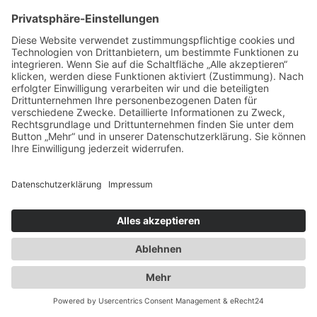
2010
Ausbau der Kapazität des
Flaschengaslagers für Propangas und
Technische Gase
2014
Umzug innerhalb Heusenstamms in
unsere neuen Räumlichkeiten an der
Martinseestraße 1
2015
50 Jahre Erfolgsgeschichte. Die Spedition
Duwensee feiert Geburtstag
2016
Ausbau des Speditionshofes um 4000 qm
2017
Erweiterung der Lagerfläche auf knapp
18000 qm
2018