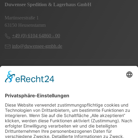
Duwensee Spedition & Lagerhaus GmbH
Martinseestraße 1
63150 Heusenstamm
+49 (0) 6104 64860 - 00
info@duwensee-gmbh.de
Spezialisten für:
Fernverkehr Transport Europa
Nahverkehr Transport Rhein-Main
UK-Transporte
Lagerlogistik