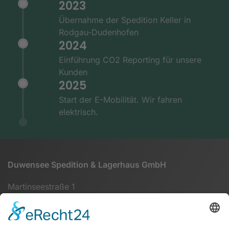
2023
Übernahme der Spedition Keller in
Rodgau-Dudenhofen
2024
Einführung CO2 Reporting für unsere
Kunden
2025
Start der E-Mobilität. Wir fahren
elektrisch.
Duwensee Spedition & Lagerhaus GmbH
Martinseestraße 1
63150 Heusenstamm
+49 (0) 6104 64860 - 00