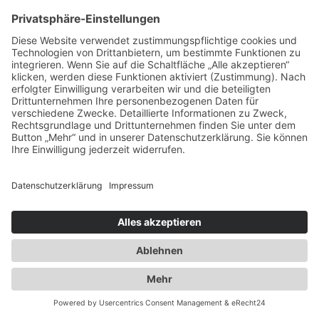
info@duwensee-gmbh.de
Spezialisten für:
Fernverkehr Transport Europa
Nahverkehr Transport Rhein-Main
UK-Transporte
Lagerlogistik
Weiteres:
Impressum
Datenschutzerklärung
Duwensee auf Facebook